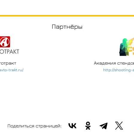
Партнёры
тотракт
Академия стендо
avto-trakt.ru/
http://shooting
Поделиться страницей: