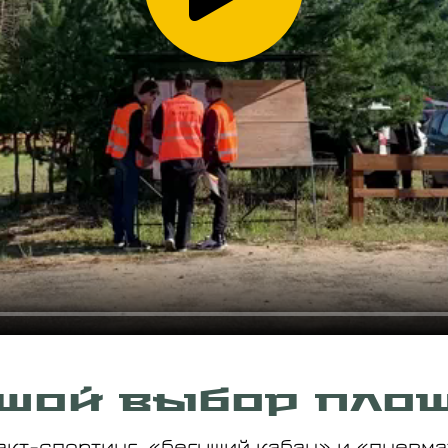
шой выбор пло
акт-спортинг, «бегущий кабан» и «пневма