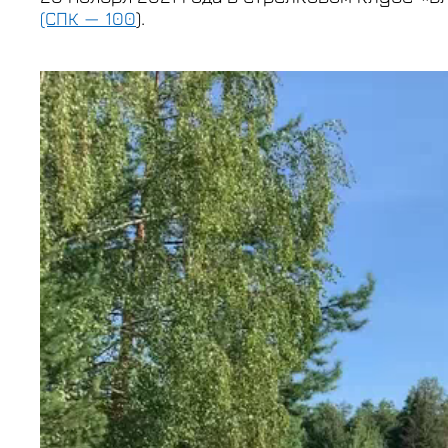
(СПК — 100
).