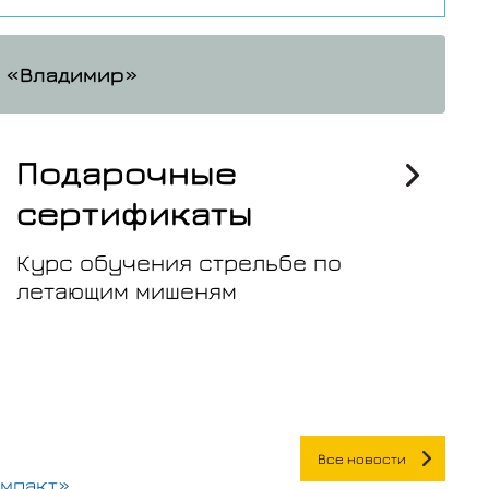
а «Владимир»
Подарочные
сертификаты
Курс обучения стрельбе по
летающим мишеням
Все новости
омпакт»