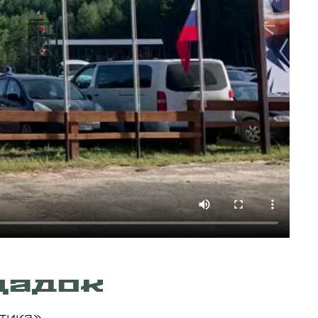
щадок
тика»