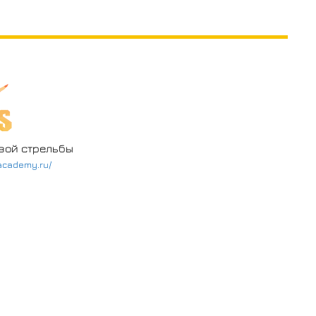
вой стрельбы
-academy.ru/