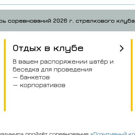
рь соревнований 2026 г. стрелкового клуб
Отдых в клубе
В вашем распоряжении шатёр и
беседка для проведения
— банкетов
— корпоративов
Владимир» пройдёт соревнование
«Позитивный к